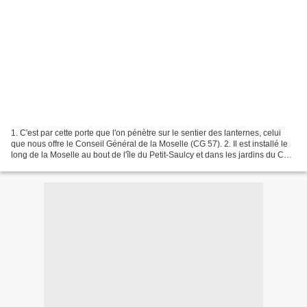
1. C'est par cette porte que l'on pénètre sur le sentier des lanternes, celui
que nous offre le Conseil Général de la Moselle (CG 57). 2. Il est installé le
long de la Moselle au bout de l'île du Petit-Saulcy et dans les jardins du CG
57. 3. Cette fois,...