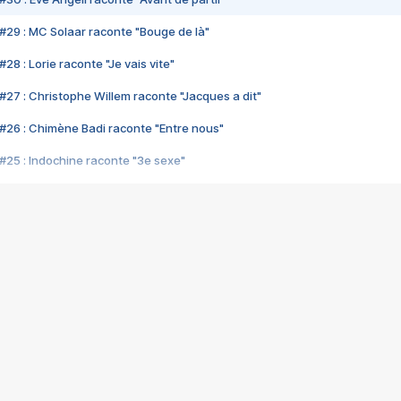
#29 : MC Solaar raconte "Bouge de là"
28 : Lorie raconte "Je vais vite"
#27 : Christophe Willem raconte "Jacques a dit"
#26 : Chimène Badi raconte "Entre nous"
#25 : Indochine raconte "3e sexe"
#24 : Zaho raconte "C'est chelou"
#23 : Patrick Bruel raconte "Au café des délices"
#22 : Kyo raconte "Le chemin"
#21 : Nolwenn Leroy raconte "Cassé"
#20 : Patrick Hernandez raconte "Born to be alive"
#19 : Lorie raconte "Près de moi"
#18 : Michael Jones raconte "A nos actes manqués" (avec Jean-Jacque