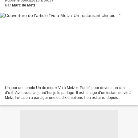
Publié le 06/05/2013 à 00:37
Par
Marc de Metz
Un jour une photo Un de mes « Vu à Metz ». Publié pour devenir un clin
d’œil. Avec vous aujourd’hui je le partage. Il est l’image d’un instant de vie à
Metz. Invitation à partager une ou dix émotions Il en est ainsi depuis
l’ouverture du Centre Pompidou-Metz...